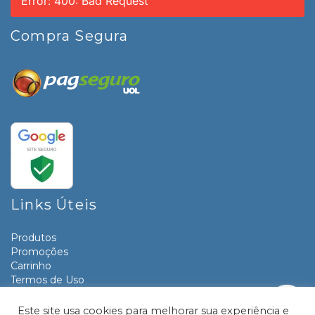
Error: 400: Bad Request
Compra Segura
Links Úteis
Produtos
Promoções
Carrinho
Termos de Uso
Informativos
Contato
Este site usa cookies para melhorar sua experiência e