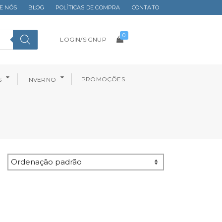
E NÓS
BLOG
POLÍTICAS DE COMPRA
CONTATO
0
LOGIN/SIGNUP
PROMOÇÕES
S
INVERNO