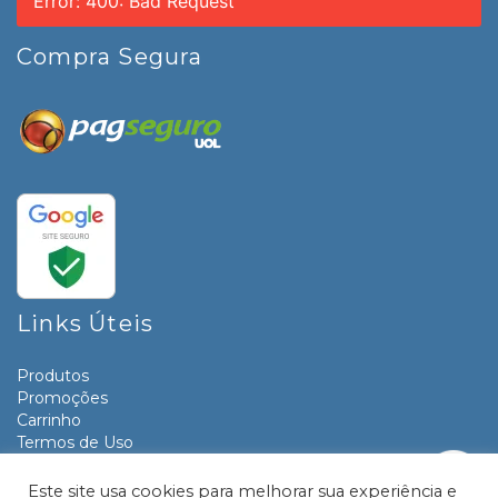
Error: 400: Bad Request
Compra Segura
Links Úteis
Produtos
Promoções
Carrinho
Termos de Uso
Informativos
Contato
Este site usa cookies para melhorar sua experiência e