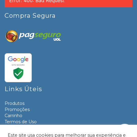
Error: 400: Bad Request
Compra Segura
Links Úteis
Produtos
Promoções
Carrinho
Termos de Uso
Informativos
Contato
Este site usa cookies para melhorar sua experiência e