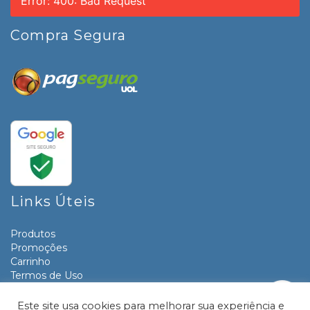
Error: 400: Bad Request
Compra Segura
Links Úteis
Produtos
Promoções
Carrinho
Termos de Uso
Informativos
Contato
Este site usa cookies para melhorar sua experiência e