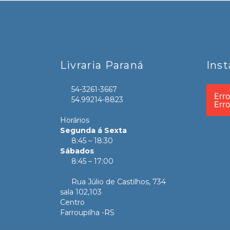
Livraria Paraná
Ins
54-3261-3667
Err
54.99214-8823
Err
Horários
Segunda á Sexta
8:45 – 18:30
Sábados
8:45 – 17:00
Rua Júlio de Castilhos, 734
sala 102,103
Centro
Farroupilha -RS