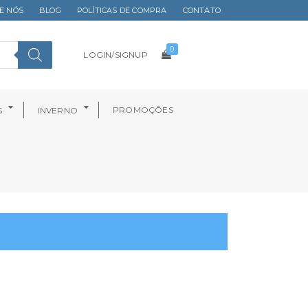
E NÓS
BLOG
POLÍTICAS DE COMPRA
CONTATO
0
LOGIN/SIGNUP
PROMOÇÕES
S
INVERNO