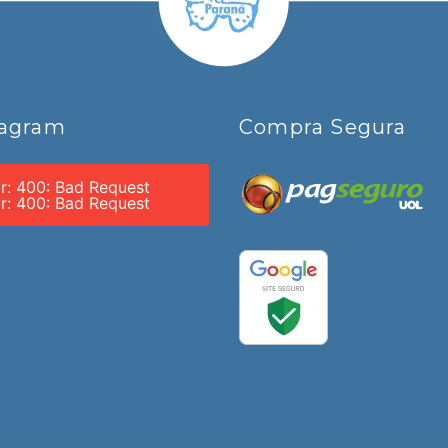
tagram
Compra Segura
or: 400: Bad Request
or: 400: Bad Request