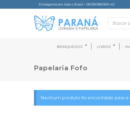
Entregamos em todo o Brasil – 06.059.096/0001-40
BRINQUEDOS
LIVROS
MA
Papelaria Fofo
Nenhum produto foi encontrado para a s