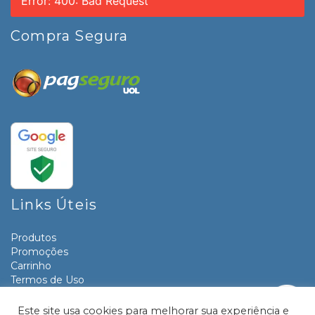
Error: 400: Bad Request
Compra Segura
Links Úteis
Produtos
Promoções
Carrinho
Termos de Uso
Informativos
Contato
Este site usa cookies para melhorar sua experiência e