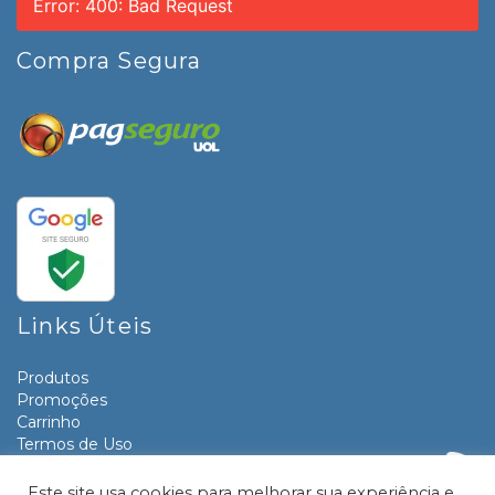
Error: 400: Bad Request
Compra Segura
Links Úteis
Produtos
Promoções
Carrinho
Termos de Uso
Informativos
Contato
Este site usa cookies para melhorar sua experiência e