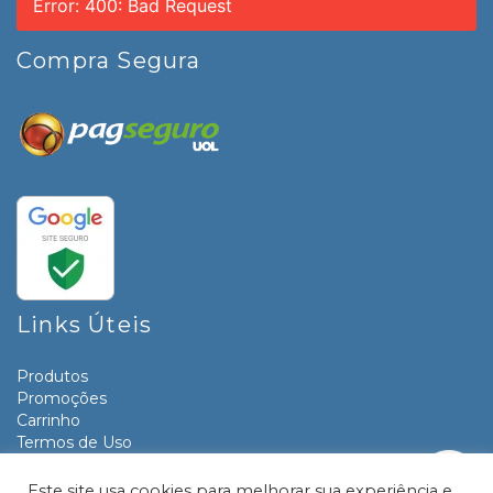
Error: 400: Bad Request
Compra Segura
Links Úteis
Produtos
Promoções
Carrinho
Termos de Uso
Informativos
Contato
Este site usa cookies para melhorar sua experiência e