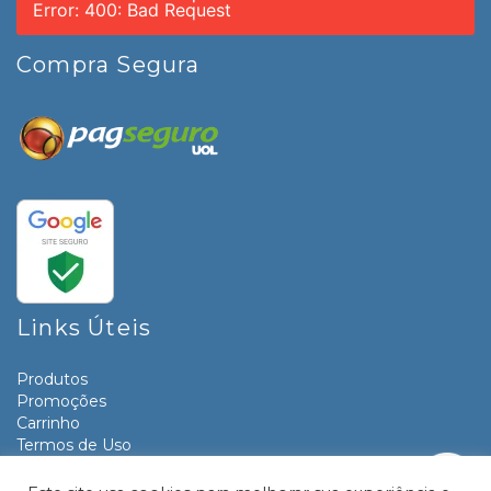
Error: 400: Bad Request
Compra Segura
Links Úteis
Produtos
Promoções
Carrinho
Termos de Uso
Informativos
Contato