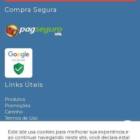
Compra Segura
Links Úteis
Produtos
Promoções
Carrinho
Termos de Uso
Informativos
Contato
Este site usa cookies para melhorar sua experiência e
ao continuar navegando neste site, você declara estar