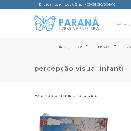
Entregamos em todo o Brasil – 06.059.096/0001-40
BRINQUEDOS
LIVROS
MA
percepção visual infantil
Exibindo um único resultado