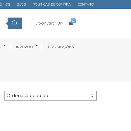
E NÓS
BLOG
POLÍTICAS DE COMPRA
CONTATO
0
LOGIN/SIGNUP
PROMOÇÕES
S
INVERNO