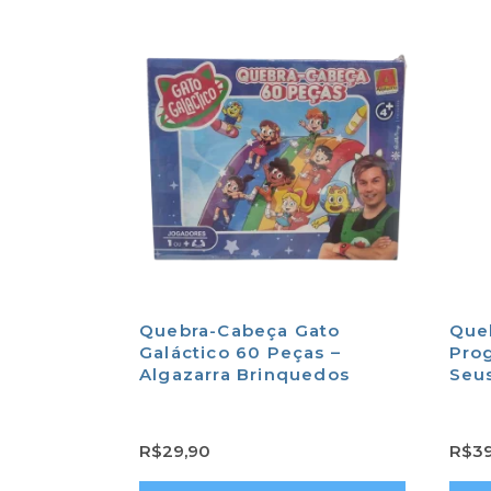
Quebra-Cabeça Gato
Que
Galáctico 60 Peças –
Prog
Algazarra Brinquedos
Seus
R$
29,90
R$
3