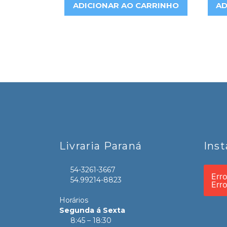
ADICIONAR AO CARRINHO
AD
Livraria Paraná
Ins
54-3261-3667
Err
54.99214-8823
Err
Horários
Segunda á Sexta
8:45 – 18:30