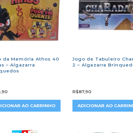
o da Memória Athos 40
Jogo de Tabuleiro Cha
s – Algazarra
2 – Algazarra Brinque
nquedos
,90
R$
87,90
ICIONAR AO CARRINHO
ADICIONAR AO CARRI