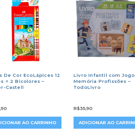
s De Cor EcoLápices 12
Livro Infantil com Jog
s + 2 Bicolores –
Memória Profissões –
r-Castell
TodoLivro
,90
R$
35,90
ICIONAR AO CARRINHO
ADICIONAR AO CARRI