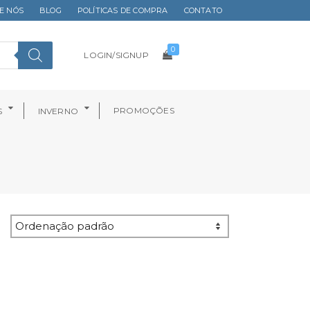
E NÓS
BLOG
POLÍTICAS DE COMPRA
CONTATO
0
LOGIN/SIGNUP
PROMOÇÕES
S
INVERNO