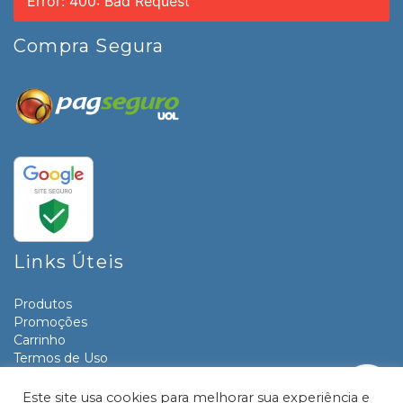
Error: 400: Bad Request
Compra Segura
Links Úteis
Produtos
Promoções
Carrinho
Termos de Uso
Informativos
Contato
Este site usa cookies para melhorar sua experiência e