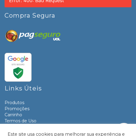
Error: 400: Bad Request
Compra Segura
Links Úteis
Produtos
Promoções
Carrinho
Termos de Uso
Informativos
Contato
Este site usa cookies para melhorar sua experiência e