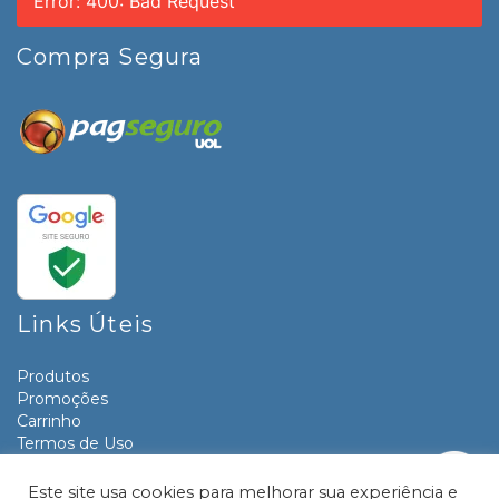
Error: 400: Bad Request
Compra Segura
Links Úteis
Produtos
Promoções
Carrinho
Termos de Uso
Informativos
Contato
Este site usa cookies para melhorar sua experiência e