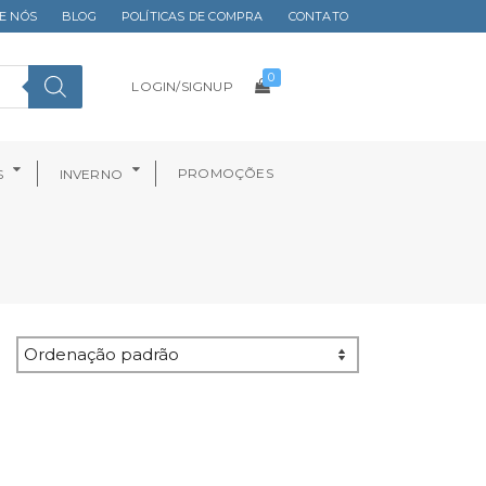
E NÓS
BLOG
POLÍTICAS DE COMPRA
CONTATO
0
LOGIN/SIGNUP
PROMOÇÕES
S
INVERNO