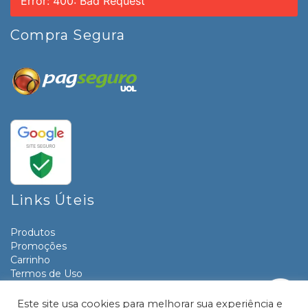
Error: 400: Bad Request
Compra Segura
Links Úteis
Produtos
Promoções
Carrinho
Termos de Uso
Informativos
Contato
Este site usa cookies para melhorar sua experiência e