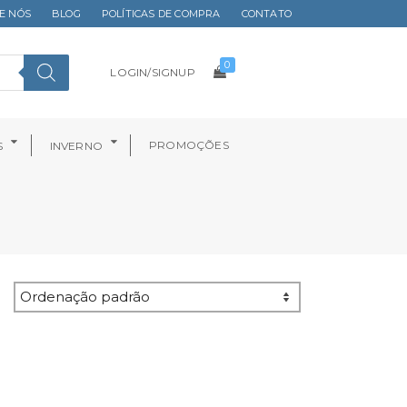
E NÓS
BLOG
POLÍTICAS DE COMPRA
CONTATO
0
LOGIN/SIGNUP
PROMOÇÕES
S
INVERNO