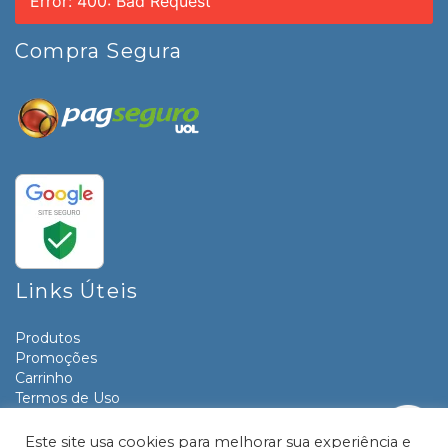
Error: 400: Bad Request
Compra Segura
Links Úteis
Produtos
Promoções
Carrinho
Termos de Uso
Informativos
Contato
Este site usa cookies para melhorar sua experiência e