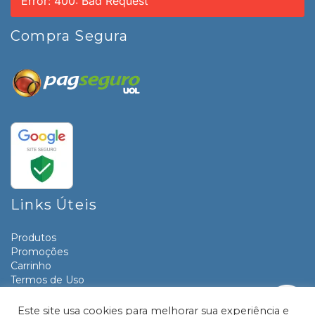
Error: 400: Bad Request
Compra Segura
Links Úteis
Produtos
Promoções
Carrinho
Termos de Uso
Informativos
Contato
Este site usa cookies para melhorar sua experiência e