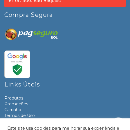
Error: 400: Bad Request
Compra Segura
Links Úteis
Produtos
Promoções
Carrinho
Termos de Uso
Informativos
Contato
Este site usa cookies para melhorar sua experiência e