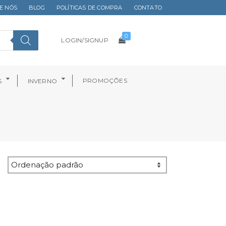
E NÓS
BLOG
POLÍTICAS DE COMPRA
CONTATO
0
LOGIN/SIGNUP
PROMOÇÕES
S
INVERNO