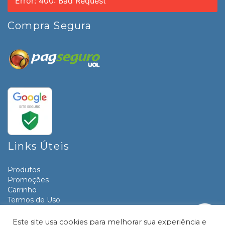
Error: 400: Bad Request
Compra Segura
Links Úteis
Produtos
Promoções
Carrinho
Termos de Uso
Informativos
Contato
Este site usa cookies para melhorar sua experiência e