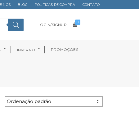
E NÓS
BLOG
POLÍTICAS DE COMPRA
CONTATO
0
LOGIN/SIGNUP
PROMOÇÕES
S
INVERNO