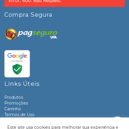
Error: 400: Bad Request
Compra Segura
Links Úteis
Produtos
Promoções
Carrinho
Termos de Uso
Informativos
Contato
Este site usa cookies para melhorar sua experiência e