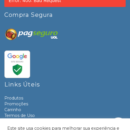
Error: 400: Bad Request
Compra Segura
Links Úteis
Produtos
Promoções
Carrinho
Termos de Uso
Informativos
Contato
Este site usa cookies para melhorar sua experiência e