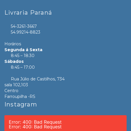
Livraria Paraná
54-3261-3667
54.99214-8823
Horários
Segunda á Sexta
8:45 – 18:30
Sábados
8:45 – 17:00
Rua Júlio de Castilhos, 734
sala 102,103
Centro
Farroupilha -RS
Instagram
Error: 400: Bad Request
Error: 400: Bad Request