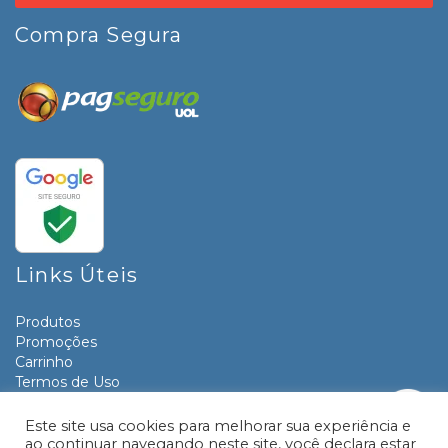
Compra Segura
Links Úteis
Produtos
Promoções
Carrinho
Termos de Uso
Informativos
Contato
Este site usa cookies para melhorar sua experiência e
ao continuar navegando neste site, você declara estar