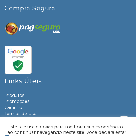
Compra Segura
Links Úteis
Produtos
Promoções
Carrinho
Termos de Uso
Informativos
Contato
Este site usa cookies para melhorar sua experiência e
ao continuar navegando neste site, você declara estar