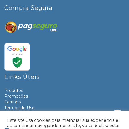
Compra Segura
Links Úteis
Produtos
Promoções
Carrinho
Termos de Uso
Informativos
Contato
Este site usa cookies para melhorar sua experiência e
ao continuar navegando neste site, você declara estar