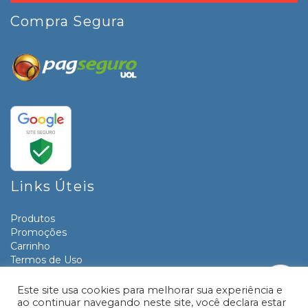
Compra Segura
Links Úteis
Produtos
Promoções
Carrinho
Termos de Uso
Informativos
Contato
Este site usa cookies para melhorar sua experiência e
ao continuar navegando neste site, você declara estar