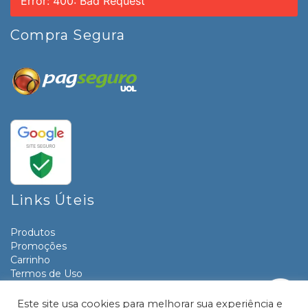
Error: 400: Bad Request
Compra Segura
Links Úteis
Produtos
Promoções
Carrinho
Termos de Uso
Informativos
Contato
Este site usa cookies para melhorar sua experiência e