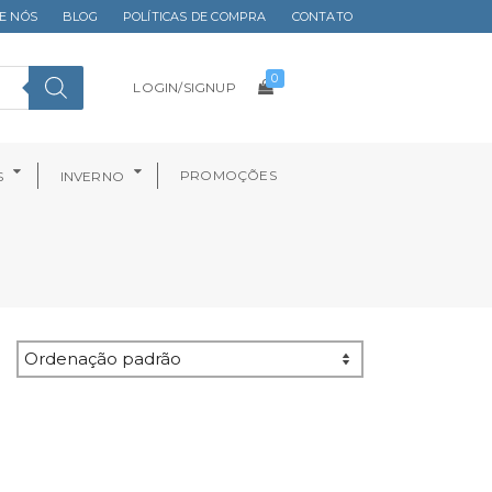
E NÓS
BLOG
POLÍTICAS DE COMPRA
CONTATO
0
LOGIN/SIGNUP
PROMOÇÕES
S
INVERNO