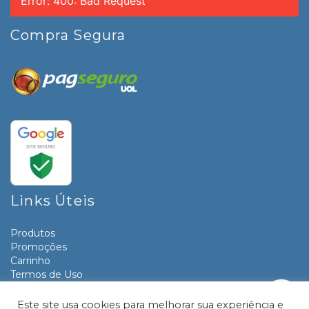
Error: 400: Bad Request
Compra Segura
Links Úteis
Produtos
Promoções
Carrinho
Termos de Uso
Informativos
Contato
Este site usa cookies para melhorar sua experiência e