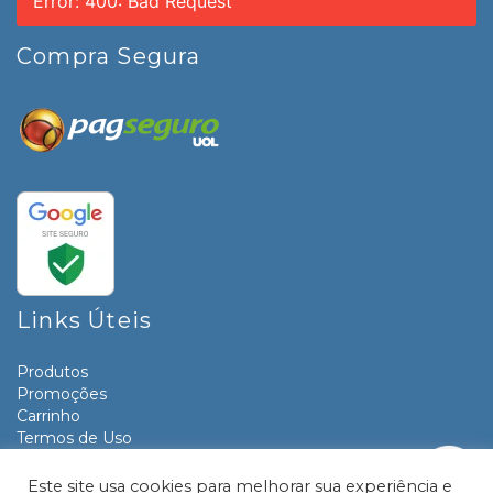
Error: 400: Bad Request
Compra Segura
Links Úteis
Produtos
Promoções
Carrinho
Termos de Uso
Informativos
Contato
Este site usa cookies para melhorar sua experiência e