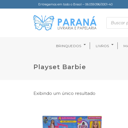
Entregamos em todo o Brasil – 06.059.096/0001-40
BRINQUEDOS
LIVROS
MA
Playset Barbie
Exibindo um único resultado