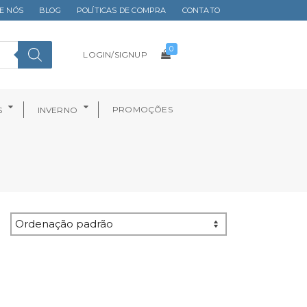
E NÓS
BLOG
POLÍTICAS DE COMPRA
CONTATO
0
LOGIN/SIGNUP
PROMOÇÕES
S
INVERNO