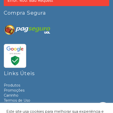
Error: 400: Bad Request
Compra Segura
Links Úteis
Produtos
Promoções
Carrinho
Termos de Uso
Informativos
Contato
Este site usa cookies para melhorar sua experiência e