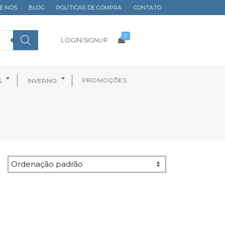
E NÓS
BLOG
POLÍTICAS DE COMPRA
CONTATO
0
LOGIN/SIGNUP
PROMOÇÕES
S
INVERNO