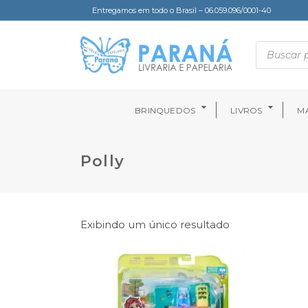
Entregamos em todo o Brasil – 06.059.096/0001-40
BRINQUEDOS
LIVROS
MA
Polly
Exibindo um único resultado