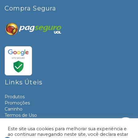
Compra Segura
Links Úteis
Produtos
Promoções
Carrinho
Termos de Uso
Informativos
Contato
Este site usa cookies para melhorar sua experiência e
ao continuar navegando neste site, você declara estar