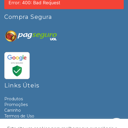
Error: 400: Bad Request
Compra Segura
Links Úteis
Produtos
Promoções
Carrinho
Termos de Uso
Informativos
Contato