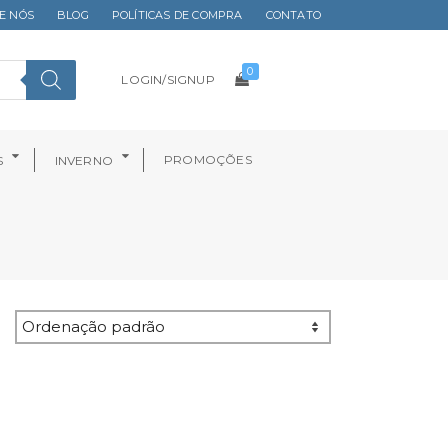
E NÓS
BLOG
POLÍTICAS DE COMPRA
CONTATO
0
LOGIN/SIGNUP
PROMOÇÕES
S
INVERNO