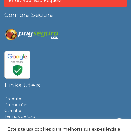
Error: 400: Bad Request
Compra Segura
Links Úteis
Produtos
Promoções
Carrinho
Termos de Uso
Informativos
Contato
Este site usa cookies para melhorar sua experiência e