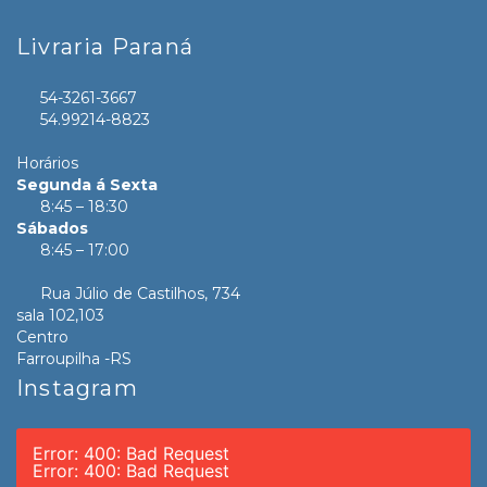
Livraria Paraná
54-3261-3667
54.99214-8823
Horários
Segunda á Sexta
8:45 – 18:30
Sábados
8:45 – 17:00
Rua Júlio de Castilhos, 734
sala 102,103
Centro
Farroupilha -RS
Instagram
Error: 400: Bad Request
Error: 400: Bad Request