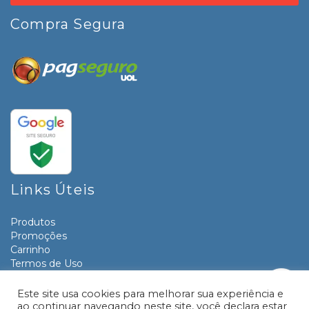
Compra Segura
Links Úteis
Produtos
Promoções
Carrinho
Termos de Uso
Informativos
Contato
Este site usa cookies para melhorar sua experiência e
ao continuar navegando neste site, você declara estar