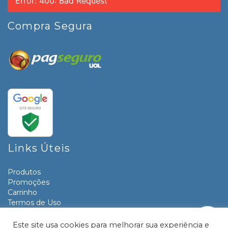
Error: 400: Bad Request
Compra Segura
Links Úteis
Produtos
Promoções
Carrinho
Termos de Uso
Informativos
Contato
Este site usa cookies para melhorar sua experiência e