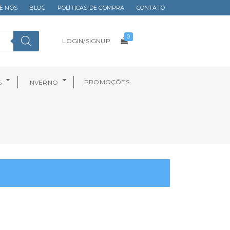
E NÓS
BLOG
POLÍTICAS DE COMPRA
CONTATO
0
LOGIN/SIGNUP
PROMOÇÕES
S
INVERNO