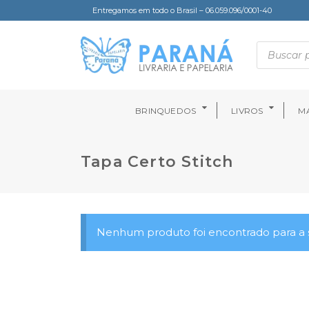
Entregamos em todo o Brasil – 06.059.096/0001-40
BRINQUEDOS
LIVROS
MA
Tapa Certo Stitch
Nenhum produto foi encontrado para a s