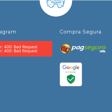
tagram
Compra Segura
or: 400: Bad Request
or: 400: Bad Request