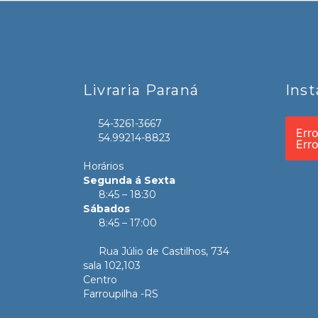
Livraria Paraná
Ins
54-3261-3667
Err
54.99214-8823
Err
Horários
Segunda á Sexta
8:45 – 18:30
Sábados
8:45 – 17:00
Rua Júlio de Castilhos, 734
sala 102,103
Centro
Farroupilha -RS