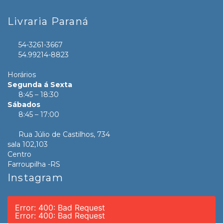
Livraria Paraná
54-3261-3667
54.99214-8823
Horários
Segunda á Sexta
8:45 – 18:30
Sábados
8:45 – 17:00
Rua Júlio de Castilhos, 734
sala 102,103
Centro
Farroupilha -RS
Instagram
Error: 400: Bad Request
Error: 400: Bad Request