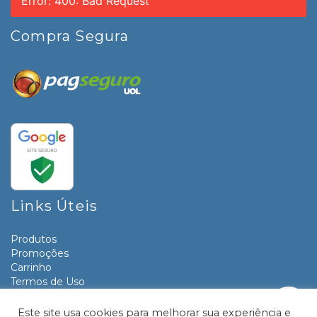
Error: 400: Bad Request
Compra Segura
Links Úteis
Produtos
Promoções
Carrinho
Termos de Uso
Informativos
Contato
Este site usa cookies para melhorar sua experiência e