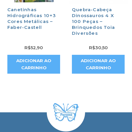
Canetinhas
Quebra-Cabeça
Hidrográficas 10+3
Dinossauros 4 X
Cores Metálicas –
100 Peças –
Faber-Castell
Brinquedos Toia
Diversões
R$
52,90
R$
30,50
ADICIONAR AO
ADICIONAR AO
CARRINHO
CARRINHO