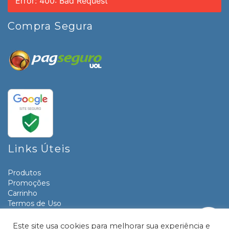
Error: 400: Bad Request
Compra Segura
Links Úteis
Produtos
Promoções
Carrinho
Termos de Uso
Informativos
Contato
Este site usa cookies para melhorar sua experiência e