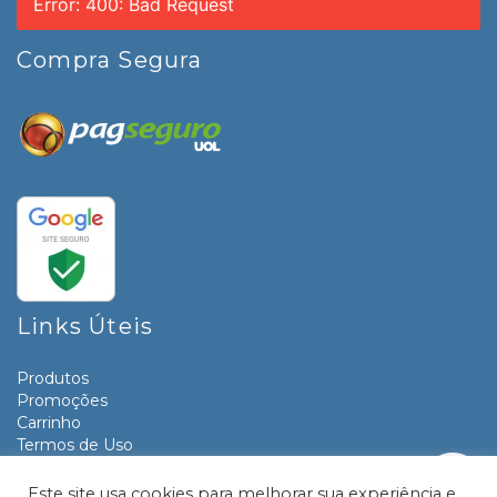
Error: 400: Bad Request
Compra Segura
Links Úteis
Produtos
Promoções
Carrinho
Termos de Uso
Informativos
Contato
Este site usa cookies para melhorar sua experiência e